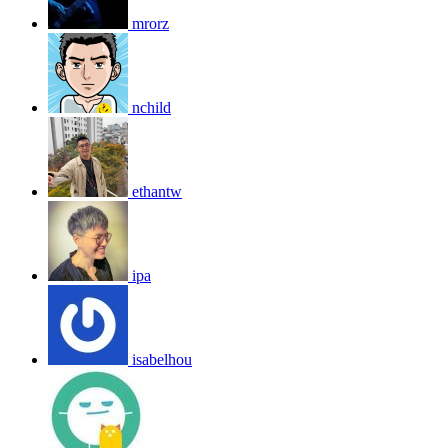
mrorz
nchild
ethantw
ipa
isabelhou