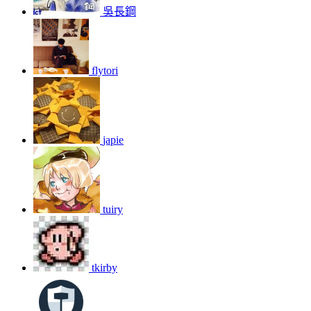
吳長鋼
flytori
japie
tuiry
tkirby