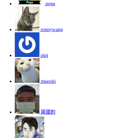
poga
ronnywang
pipi
miaoski
葉國鈞