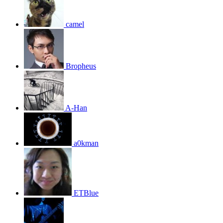
camel
Bropheus
A-Han
a0kman
ETBlue